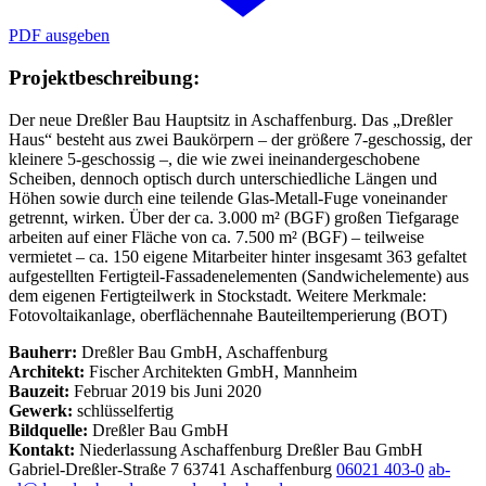
PDF ausgeben
Projektbeschreibung:
Der neue Dreßler Bau Hauptsitz in Aschaffenburg.
Das „Dreßler
Haus“ besteht aus zwei Baukörpern – der größere 7-geschossig, der
kleinere 5-geschossig –, die wie zwei ineinandergeschobene
Scheiben, dennoch optisch durch unterschiedliche Längen und
Höhen sowie durch eine teilende Glas-Metall-Fuge voneinander
getrennt, wirken. Über der ca. 3.000 m² (BGF) großen Tiefgarage
arbeiten auf einer Fläche von ca. 7.500 m² (BGF) – teilweise
vermietet – ca. 150 eigene Mitarbeiter hinter insgesamt 363 gefaltet
aufgestellten Fertigteil-Fassadenelementen (Sandwichelemente) aus
dem eigenen Fertigteilwerk in Stockstadt. Weitere Merkmale:
Fotovoltaikanlage, oberflächennahe Bauteiltemperierung (BOT)
Bauherr:
Dreßler Bau GmbH, Aschaffenburg
Architekt:
Fischer Architekten GmbH, Mannheim
Bauzeit:
Februar 2019 bis Juni 2020
Gewerk:
schlüsselfertig
Bildquelle:
Dreßler Bau GmbH
Kontakt:
Niederlassung Aschaffenburg
Dreßler Bau GmbH
Gabriel-Dreßler-Straße 7
63741 Aschaffenburg
06021 403-0
ab-