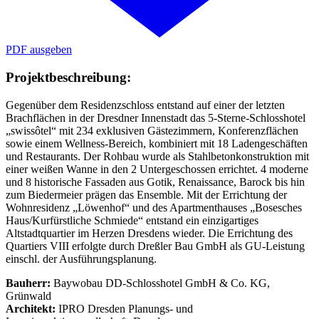
PDF ausgeben
Projektbeschreibung:
Gegenüber dem Residenzschloss entstand auf einer der letzten
Brachflächen in der Dresdner Innenstadt das 5-Sterne-Schlosshotel
„swissôtel“ mit 234 exklusiven Gästezimmern, Konferenzflächen
sowie einem Wellness-Bereich, kombiniert mit 18 Ladengeschäften
und Restaurants. Der Rohbau wurde als Stahlbetonkonstruktion mit
einer weißen Wanne in den 2
Untergeschossen errichtet. 4
moderne
und 8
historische Fassaden aus Gotik, Renaissance, Barock bis hin
zum Biedermeier prägen das Ensemble. Mit der Errichtung der
Wohnresidenz „Löwenhof“ und des Apartmenthauses „Bosesches
Haus/Kurfürstliche Schmiede“ entstand ein einzigartiges
Altstadtquartier im Herzen Dresdens wieder. Die Errichtung des
Quartiers
VIII erfolgte durch Dreßler Bau GmbH als GU-Leistung
einschl. der Ausführungsplanung.
Bauherr:
Baywobau DD-Schlosshotel GmbH & Co. KG,
Grünwald
Architekt:
IPRO Dresden Planungs- und