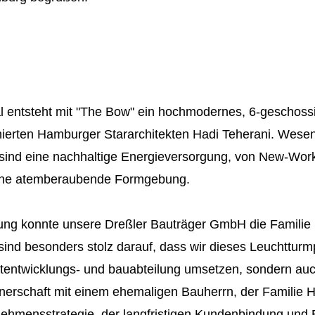
 entsteht mit "The Bow" ein hochmodernes, 6-geschos
erten Hamburger Stararchitekten Hadi Teherani. Wesen
ind eine nachhaltige Energieversorgung, von New-Work 
eine atemberaubende Formgebung.
lung konnte unsere Dreßler Bauträger GmbH die Familie H
ind besonders stolz darauf, dass wir dieses Leuchtturmp
tentwicklungs- und bauabteilung umsetzen, sondern auch
tnerschaft mit einem ehemaligen Bauherrn, der Familie Hi
nehmensstrategie, der langfristigen Kundenbindung und 